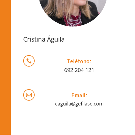
Cristina Águila
Teléfono:

692 204 121
Email:

caguila@gefilase.com