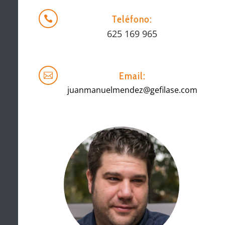
Teléfono:

625 169 965
Email:

juanmanuelmendez@gefilase.com