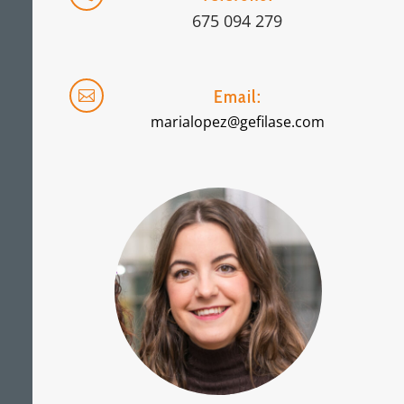
675 094 279
Email:

marialopez@gefilase.com