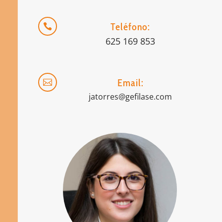
Teléfono:

625 169 853
Email:

jatorres@gefilase.com