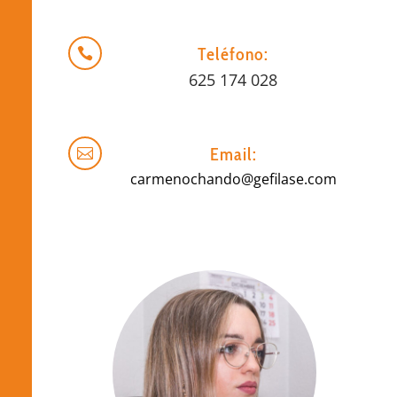
Teléfono:

625 174 028
Email:

carmenochando@gefilase.com