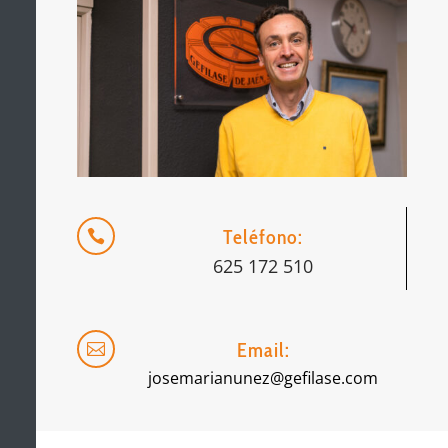
Teléfono:

625 172 510
Email:

josemarianunez@gefilase.com